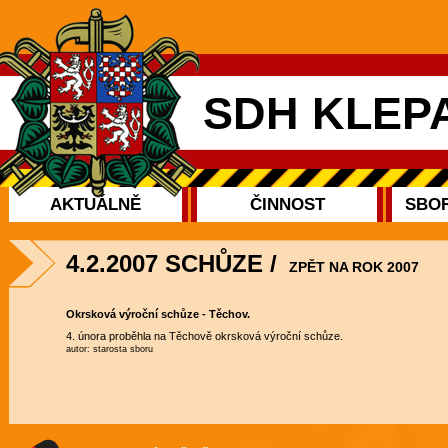
SDH KLEP
AKTUÁLNĚ
ČINNOST
SBOR
4.2.2007 SCHŮZE
/
ZPĚT NA ROK 2007
Okrsková výroční schůze - Těchov.
4. února proběhla na Těchově okrsková výroční schůze.
autor: starosta sboru