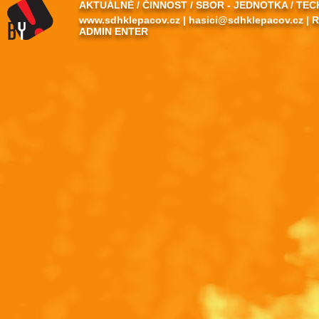
AKTUÁLNĚ
/
ČINNOST
/
SBOR - JEDNOTKA
/
TEC
www.sdhklepacov.cz
|
hasici@sdhklepacov.cz
|
R
ADMIN ENTER